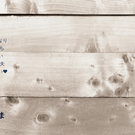
なり
ち
い
夫
❤️
ま