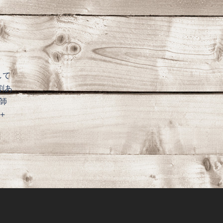
して
割あ
師
＋