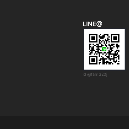
LINE@
id @fah1320j