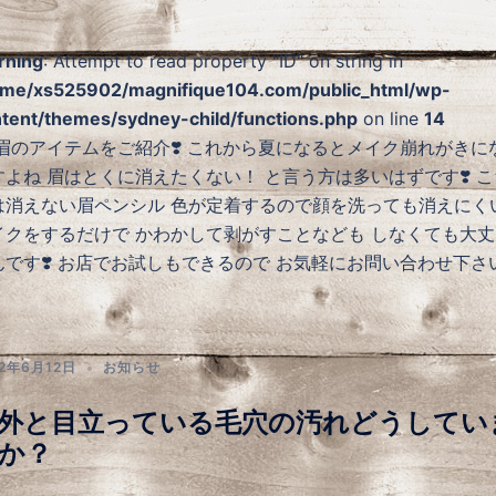
rning
: Attempt to read property "ID" on string in
me/xs525902/magnifique104.com/public_html/wp-
tent/themes/sydney-child/functions.php
on line
14
️ 眉のアイテムをご紹介❣️ これから夏になるとメイク崩れがきに
すよね 眉はとくに消えたくない！ と言う方は多いはずです❣️ こ
は消えない眉ペンシル 色が定着するので顔を洗っても消えにく
イクをするだけで かわかして剥がすことなども しなくても大丈
んです❣️ お店でお試しもできるので お気軽にお問い合わせ下さい
22年6月12日
お知らせ
外と目立っている毛穴の汚れどうしてい
か？