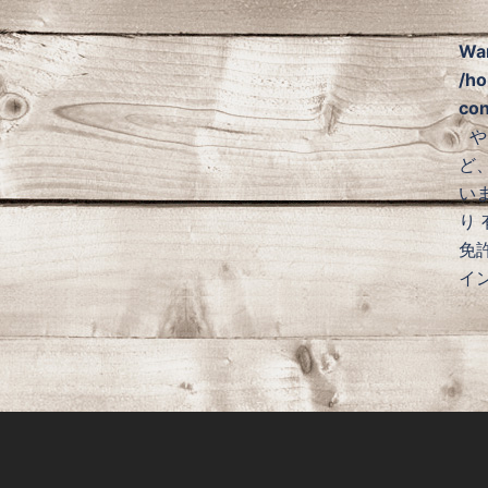
Wa
/ho
con
や
ど
い
り
免
イ