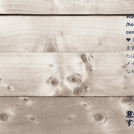
Wa
/ho
con
❤
ま
ら
メ
な
20
意
す