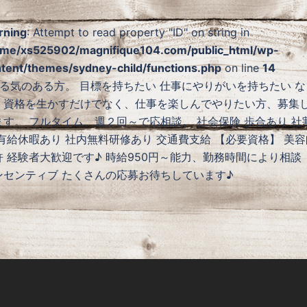
rning
: Attempt to read property "ID" on string in
me/xs525902/magnifique104.com/public_html/wp-
tent/themes/sydney-child/functions.php
on line
14
る気のある方。 目標を持ちたい 仕事にやりがいを持ちたい な
、資格を生かすだけでなく、仕事を楽しんでやりたい方、募集
ます。 フルタイム、週２回～で応相談。 社会保険 歩合あり 社
 有給休暇あり 社内無料研修あり 交通費支給 【必要資格】 美容
許 経験者大歓迎です♪ 時給950円～能力、勤務時間により相談 
ンセンティブ たくさんの応募お待ちしています♪