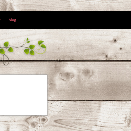
t
blog