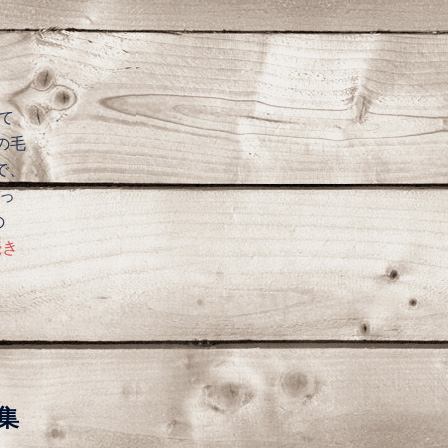
て
の毛
で、
使っ
の
続き
集