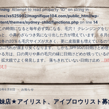
rning
: Attempt to read property "ID" on string in
me/xs525902/magnifique104.com/public_html/wp-
tent/themes/sydney-child/functions.php
on line
14
の時期になると毎年必ず気になる、毛穴！ クレンジングをし
ると、小鼻のざらつき気になり出した方が増えています。 ６月
は冬の20％も毛穴サイズが大きく、更に皮脂量も増えているの
穴に汚れが溜まり安くなります。 しかも,SPF50の日焼けどめ
いる方は、口の周りや鼻の毛穴の縁に日焼けどめが残っている
、拡大鏡でよく発見します。 落ちきれていない日焼け止め
…[
む]
22年6月6日
お知らせ
妹店★アイリスト、アイブロウリスト募