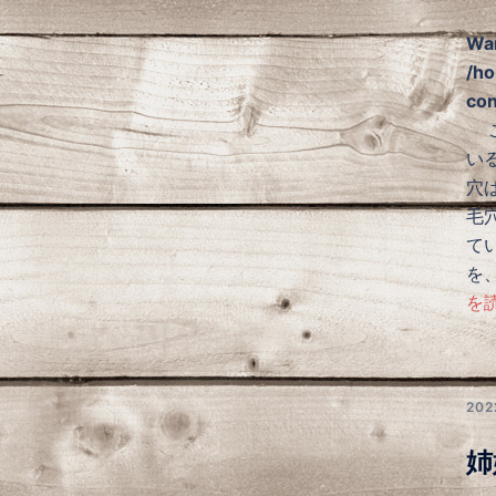
Wa
/ho
con
こ
い
穴
毛
て
を
を読
20
姉