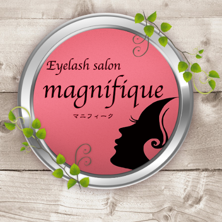
コ
ン
テ
ン
ツ
へ
ス
キ
ッ
プ