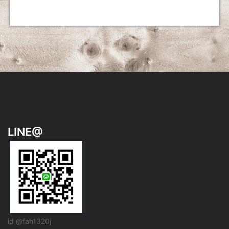
ー
シ
ョ
ン
LINE@
id @fah1320j