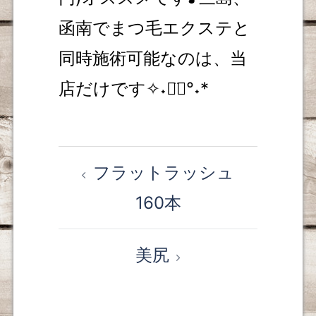
函南でまつ毛エクステと
同時施術可能なのは、当
店だけです✧˖◡̈⃝°˖*
フラットラッシュ
投
160本
稿
ナ
美尻
ビ
ゲ