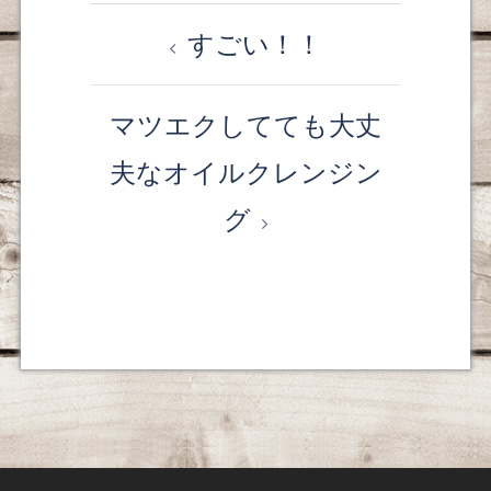
すごい！！
投
稿
マツエクしてても大丈
ナ
夫なオイルクレンジン
ビ
グ
ゲ
ー
シ
ョ
ン