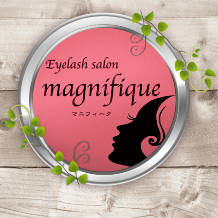
コ
ン
テ
ン
ツ
へ
ス
キ
ッ
プ