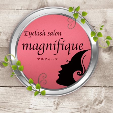
コ
ン
テ
ン
ツ
へ
ス
キ
ッ
プ