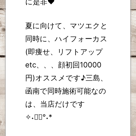
に是非❤
夏に向けて、マツエクと
同時に、ハイフォーカス
(即痩せ、リフトアップ
etc、、、顔初回10000
円)オススメです♪三島、
函南で同時施術可能なの
は、当店だけです
✧˖◡̈⃝°˖*