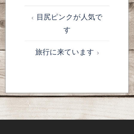
目尻ピンクが人気で
投
す
稿
ナ
旅行に来ています
ビ
ゲ
ー
シ
ョ
ン