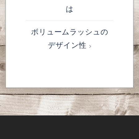
投
は
稿
ナ
ボリュームラッシュの
ビ
デザイン性
ゲ
ー
シ
ョ
ン