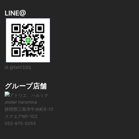
LINE@
id @fah1320j
グループ店舗
atelier harumina
静岡県三島市中央町6-10
スクエアM1-102
055-975-5055