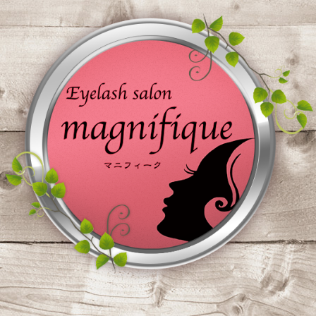
コ
ン
テ
ン
ツ
へ
ス
キ
ッ
プ