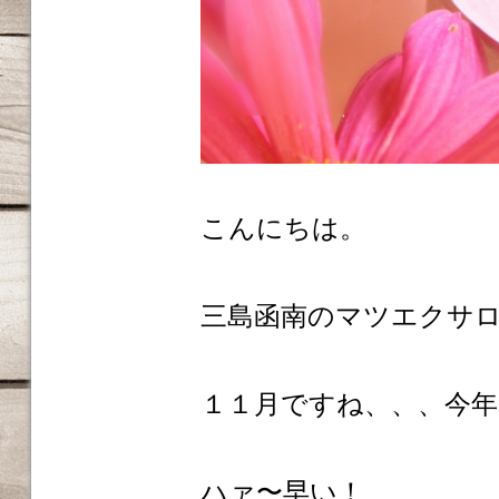
こんにちは。
三島函南のマツエクサロンm
１１月ですね、、、今
ハァ〜早い！