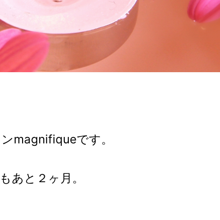
agnifiqueです。
年もあと２ヶ月。