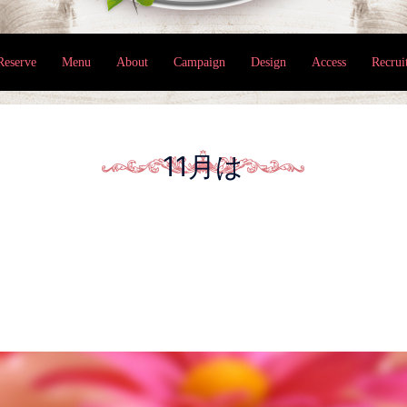
Reserve
Menu
About
Campaign
Design
Access
Recrui
11月は