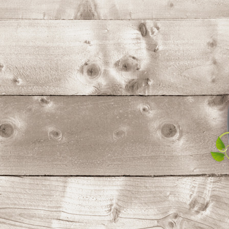
コ
ン
テ
ン
ツ
へ
ス
キ
ッ
プ