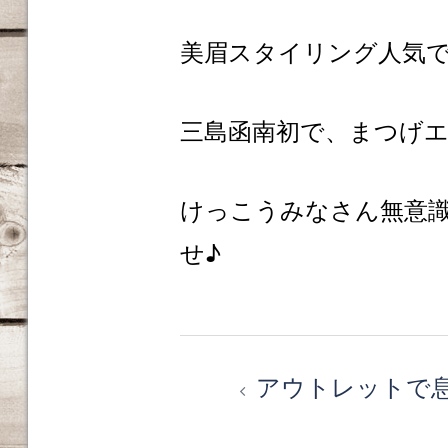
美眉スタイリング人気で
三島函南初で、まつげ
けっこうみなさん無意
せ♪
投
アウトレットで
稿