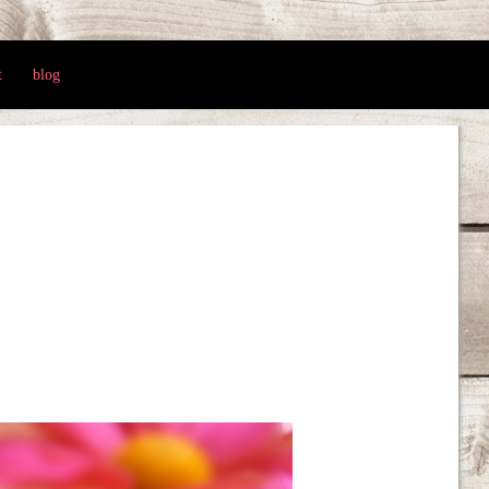
t
blog