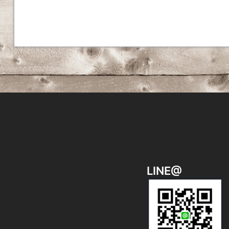
ナ
ビ
ゲ
ー
シ
ョ
ン
LINE@