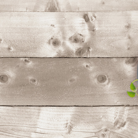
コ
ン
テ
ン
ツ
へ
ス
キ
ッ
プ