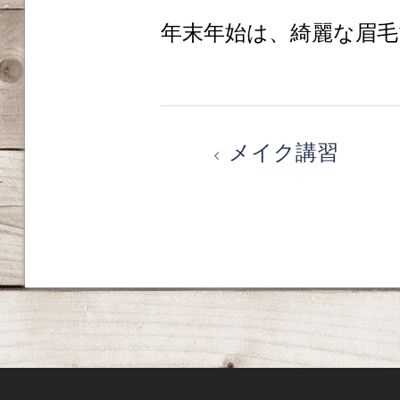
年末年始は、綺麗な眉
投
メイク講習
稿
ナ
ビ
ゲ
ー
シ