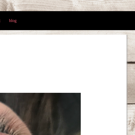
t
blog