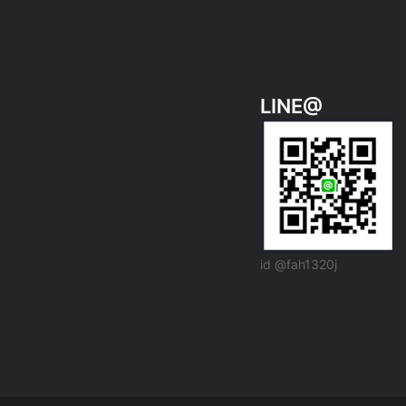
ョ
ン
LINE@
id @fah1320j