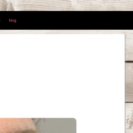
t
blog