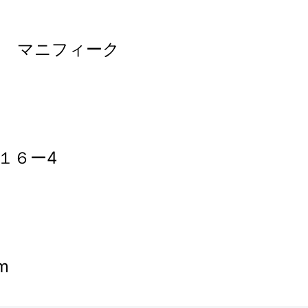
ン マニフィーク
１６ー4
m