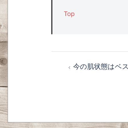
Top
投
今の肌状態はベ
稿
ナ
ビ
ゲ