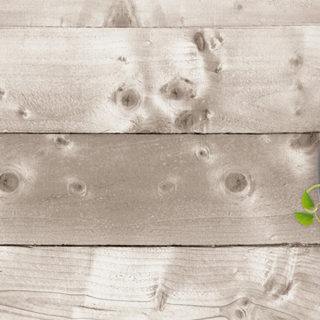
コ
ン
テ
ン
ツ
へ
ス
キ
ッ
プ