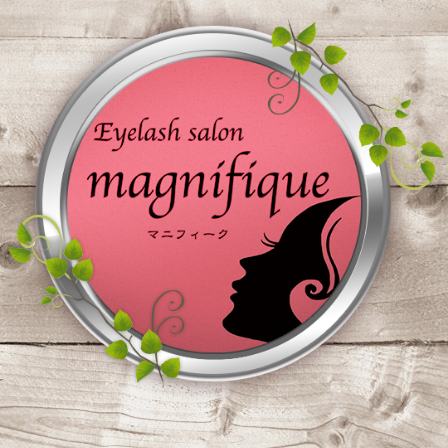
コ
ン
テ
ン
ツ
へ
ス
キ
ッ
プ