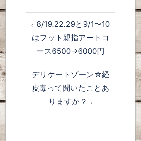
8/19.22.29と9/1〜10
投
はフット親指アートコ
稿
ース6500→6000円
ナ
ビ
デリケートゾーン☆経
ゲ
皮毒って聞いたことあ
ー
りますか？
シ
ョ
ン