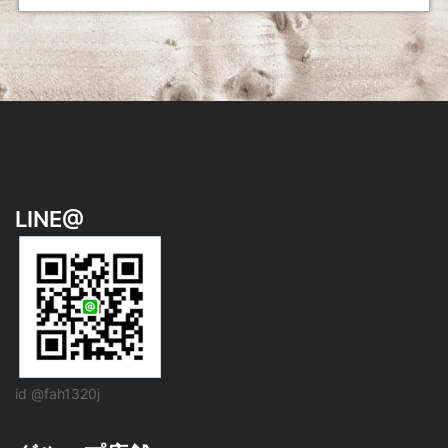
LINE@
id @fah1320j