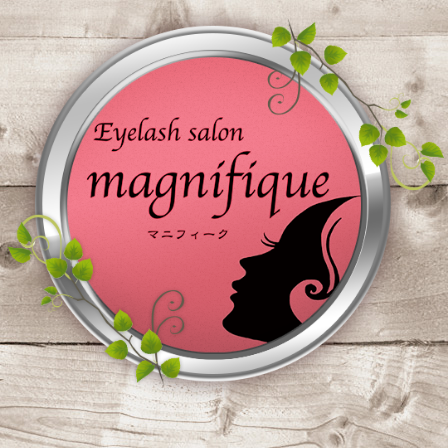
コ
ン
テ
ン
ツ
へ
ス
キ
ッ
プ