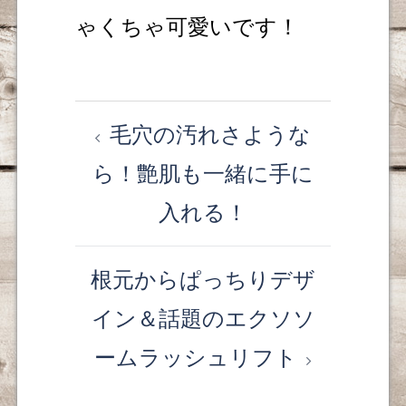
ゃくちゃ可愛いです！
毛穴の汚れさような
投
ら！艶肌も一緒に手に
稿
入れる！
ナ
ビ
根元からぱっちりデザ
ゲ
イン＆話題のエクソソ
ー
ームラッシュリフト
シ