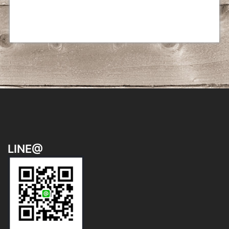
ョ
ン
LINE@