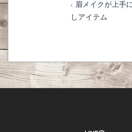
投
眉メイクが上手
稿
しアイテム
ナ
ビ
ゲ
ー
シ
ョ
ン