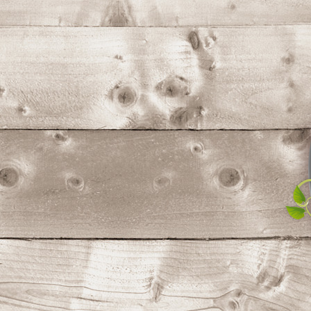
コ
ン
テ
ン
ツ
へ
ス
キ
ッ
プ