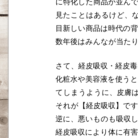
に特化した商品が並ん
見たことはあるけど、
目新しい商品は時代の
数年後はみんなが当た
さて、経皮吸収・経皮
化粧水や美容液を使う
てしまうように、皮膚
それが【経皮吸収】で
逆に、悪いものも吸収
経皮吸収により体に有