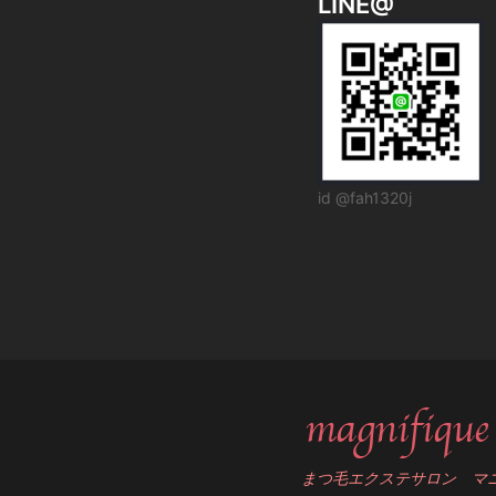
LINE@
id @fah1320j
まつ毛エクステサロン マ