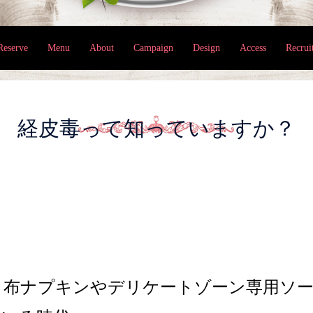
Reserve
Menu
About
Campaign
Design
Access
Recrui
経皮毒って知っていますか？
、布ナプキンやデリケートゾーン専用ソ