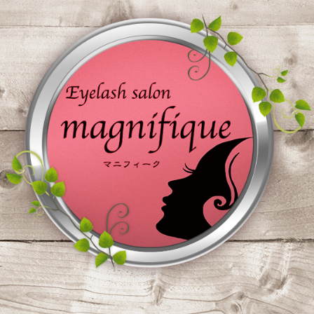
コ
ン
テ
ン
ツ
へ
ス
キ
ッ
プ