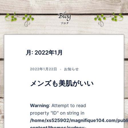
月:
2022年1月
2022年1月22日
お知らせ
メンズも美肌がいい
Warning
: Attempt to read
property "ID" on string in
/home/xs525902/magnifique104.com/publ
content/themes/sydney-