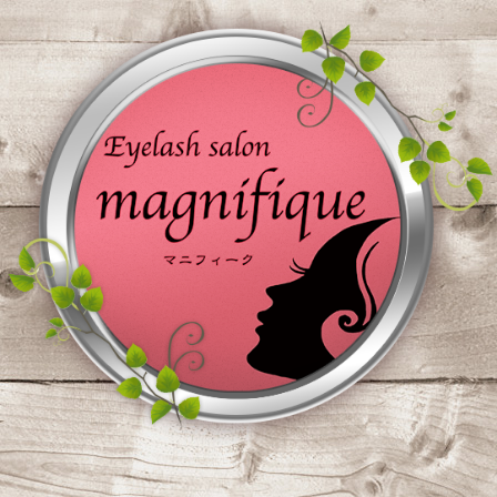
コ
ン
テ
ン
ツ
へ
ス
キ
ッ
プ