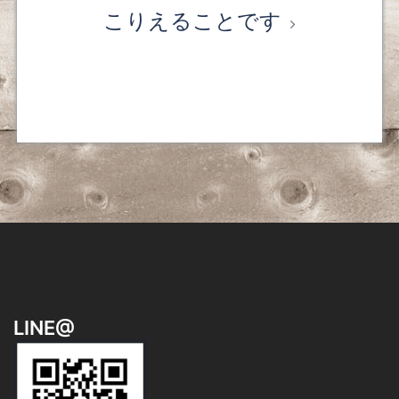
ナ
こりえることです
ビ
ゲ
ー
シ
ョ
ン
LINE@