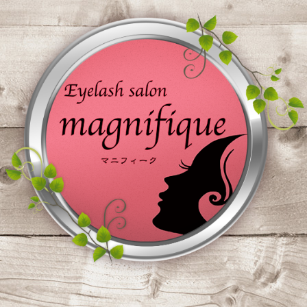
コ
ン
テ
ン
ツ
へ
ス
キ
ッ
プ