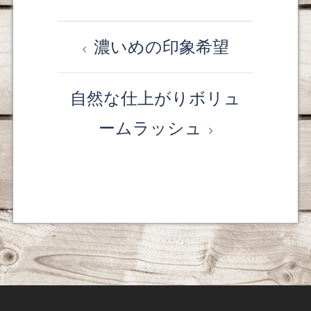
濃いめの印象希望
投
稿
自然な仕上がりボリュ
ナ
ームラッシュ
ビ
ゲ
ー
シ
ョ
ン