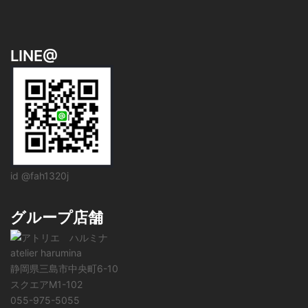
LINE@
id @fah1320j
グループ店舗
atelier harumina
静岡県三島市中央町6-10
スクエアM1-102
055-975-5055