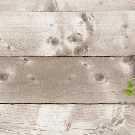
コ
ン
テ
ン
ツ
へ
ス
キ
ッ
プ