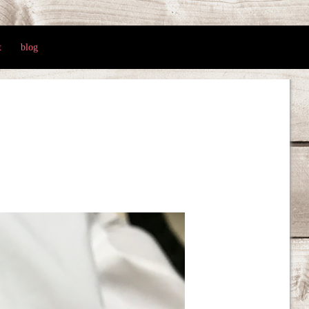
t
blog