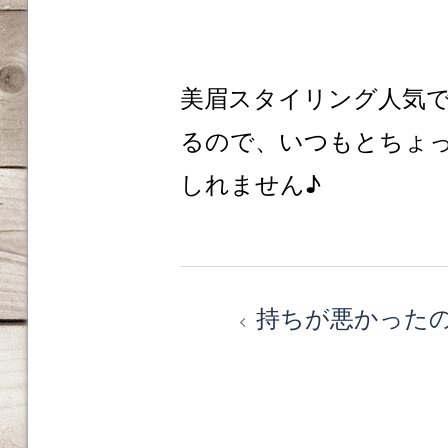
美眉スタイリング人気
るので、いつもとちょ
しれません♪
投
持ちが悪かった
稿
ナ