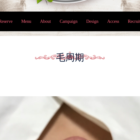
Reserve
Menu
About
Campaign
Design
Access
Recrui
毛周期