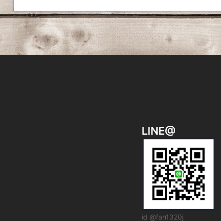
ビ
ゲ
ー
シ
ョ
ン
LINE@
id @fah1320j