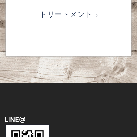
ナ
トリートメント
ビ
ゲ
ー
シ
ョ
ン
LINE@