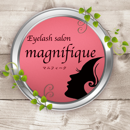
コ
ン
テ
ン
ツ
へ
ス
キ
ッ
プ