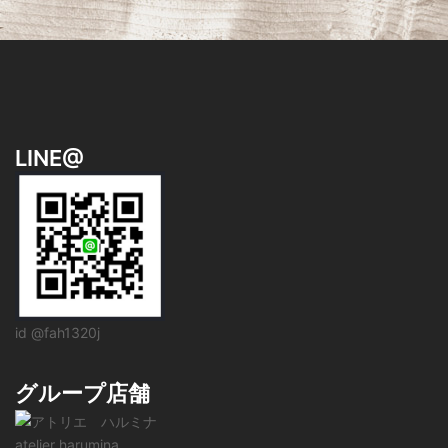
ン
LINE@
id @fah1320j
グループ店舗
atelier harumina