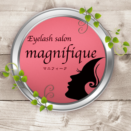
コ
ン
テ
ン
ツ
へ
ス
キ
ッ
プ