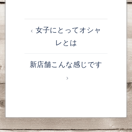
女子にとってオシャ
投
レとは
稿
ナ
新店舗こんな感じです
ビ
ゲ
ー
シ
ョ