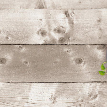
コ
ン
テ
ン
ツ
へ
ス
キ
ッ
プ