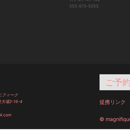
055-975-5055
ご予
ニフィーク
大場2-16-4
提携リンク
04.com
© magnifique