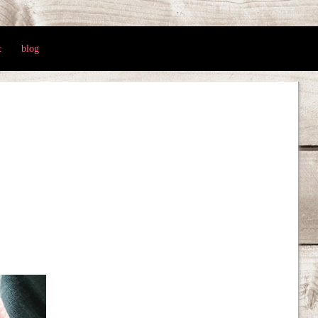
t
blog