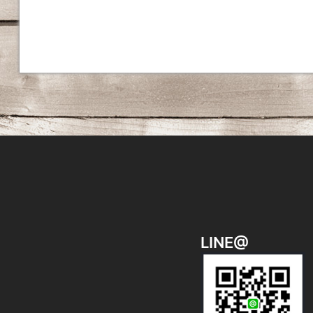
稿
ナ
ビ
ゲ
ー
シ
ョ
ン
LINE@