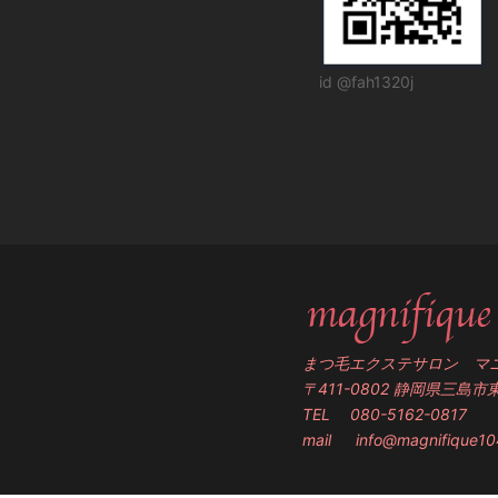
id @fah1320j
まつ毛エクステサロン マ
〒411-0802 静岡県三島市東
TEL 080-5162-0817
mail
info@magnifique1