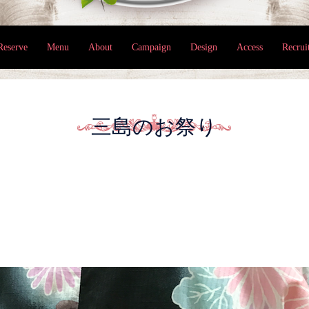
Reserve
Menu
About
Campaign
Design
Access
Recrui
三島のお祭り