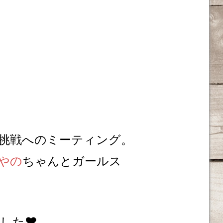
挑戦へのミーティング。
やの
ちゃんとガールス
した❤️