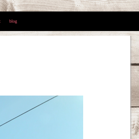
t
blog