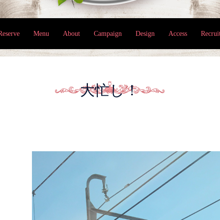
Reserve
Menu
About
Campaign
Design
Access
Recrui
大忙し！