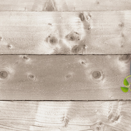
コ
ン
テ
ン
ツ
へ
ス
キ
ッ
プ