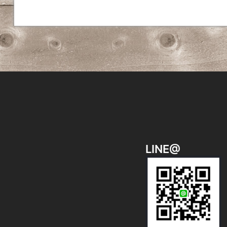
ビ
ゲ
ー
シ
ョ
ン
LINE@