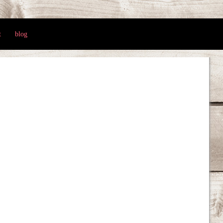
t
blog