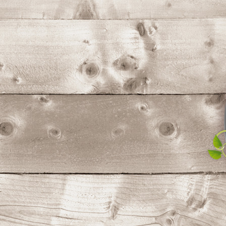
コ
ン
テ
ン
ツ
へ
ス
キ
ッ
プ