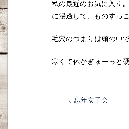
私の最近のお気に入り
に浸透して、ものすっ
毛穴のつまりは頭の中
寒くて体がぎゅーっと
投
忘年女子会
稿
ナ