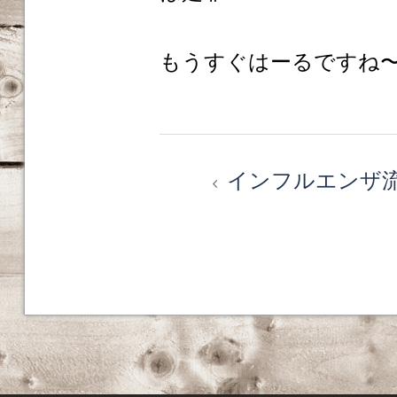
もうすぐはーるですね
投
インフルエンザ
稿
ナ
ビ
ゲ
ー