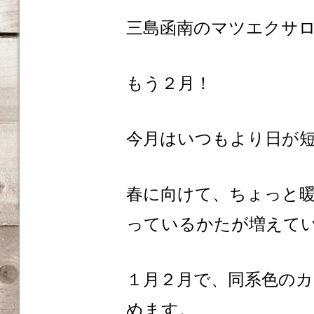
三島函南のマツエクサロンm
もう２月！
今月はいつもより日が
春に向けて、ちょっと
っているかたが増えて
１月２月で、同系色の
めます。