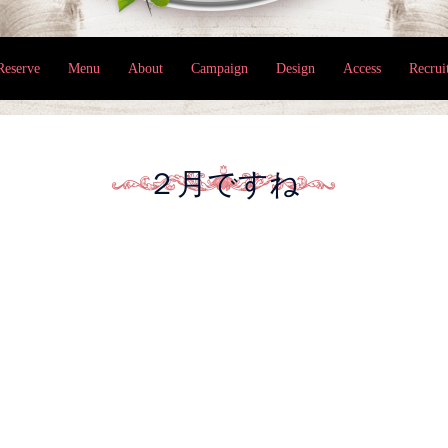
Reserve
Menu
About
Campaign
Design
Access
Recrui
２月ですね