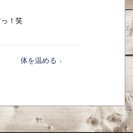
古っ！笑
体を温める