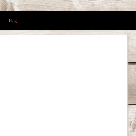
t
blog