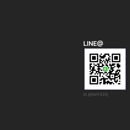
シ
ョ
ン
LINE@
id @fah1320j