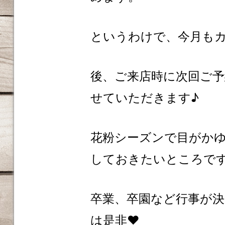
というわけで、今月も
後、ご来店時に次回ご
せていただきます♪
花粉シーズンで目がか
しておきたいところで
卒業、卒園など行事が
は是非❤️