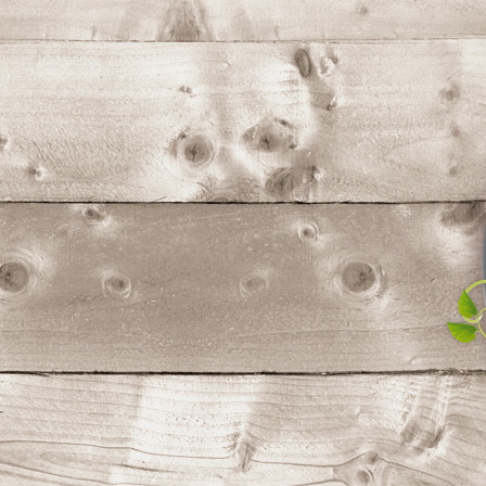
コ
ン
テ
ン
ツ
へ
ス
キ
ッ
プ