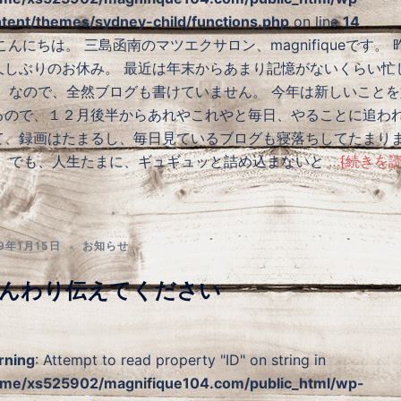
tent/themes/sydney-child/functions.php
on line
14
んにちは。 三島函南のマツエクサロン、magnifiqueです。 
久しぶりのお休み。 最近は年末からあまり記憶がないくらい忙
。 なので、全然ブログも書けていません。 今年は新しいことを
るので、１２月後半からあれやこれやと毎日、やることに追わ
て、録画はたまるし、毎日見ているブログも寝落ちしてたまり
！ でも、人生たまに、ギュギュッと詰め込まないと
…[続きを読
19年1月15日
お知らせ
んわり伝えてください
rning
: Attempt to read property "ID" on string in
me/xs525902/magnifique104.com/public_html/wp-