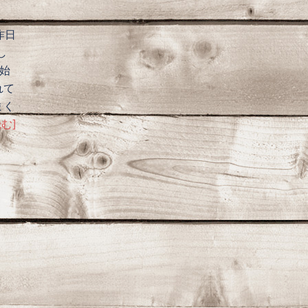
昨日
し
始
れて
まく
む]