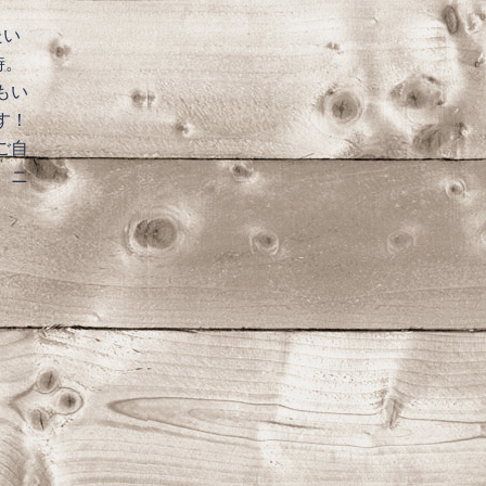
たい
時。
もい
す！
ご自
、ニ