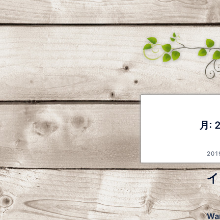
月:
20
イ
Wa