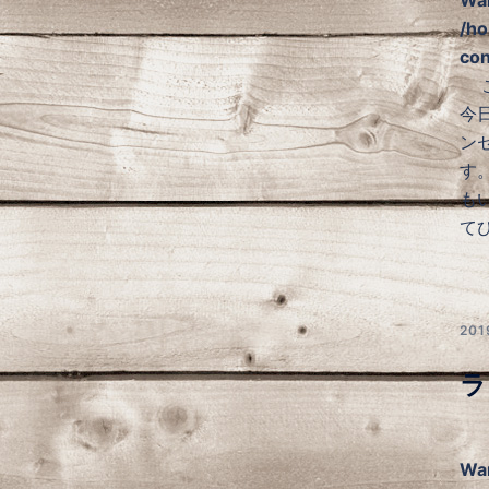
/ho
con
こ
今
ン
す
も
て
20
ラ
Wa