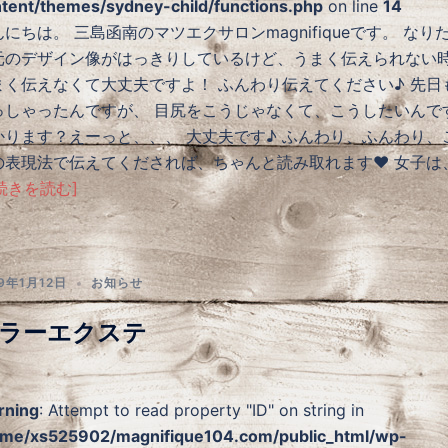
tent/themes/sydney-child/functions.php
on line
14
にちは。 三島函南のマツエクサロンmagnifiqueです。 なり
元のデザイン像がはっきりしているけど、うまく伝えられない
まく伝えなくて大丈夫ですよ！ ふんわり伝えてください♪ 先日
っしゃったんですが、 目尻をこうじゃなくて、こうしたいんで
かります？えーっと、、、 大丈夫です♪ ふんわり、ふんわり、
の表現法で伝えてくだされば、ちゃんと読み取れます❤️ 女子は
続きを読む]
19年1月12日
お知らせ
ラーエクステ
rning
: Attempt to read property "ID" on string in
me/xs525902/magnifique104.com/public_html/wp-