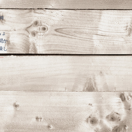
時
。
ちょ
聞か
燥し
…