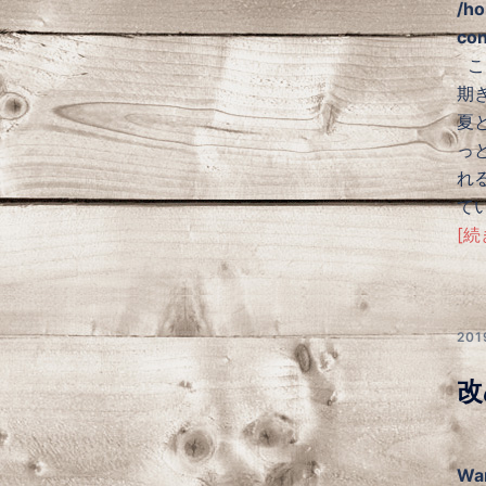
/ho
con
こん
期
夏
っ
れ
て
[続
20
改
Wa