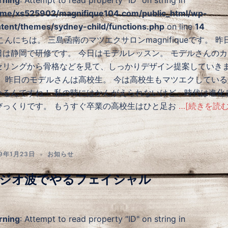
me/xs525902/magnifique104.com/public_html/wp-
tent/themes/sydney-child/functions.php
on line
14
んにちは。 三島函南のマツエクサロンmagnifiqueです。 昨
日は静岡で研修です。 今日はモデルレッスン。 モデルさんのカ
セリングから骨格などを見て、しっかりデザイン提案していき
。 昨日のモデルさんは高校生。 今は高校生もマツエクしている
いるんですね！ 私の時にはかんがえられないけど、時代は進化
びっくりです。 もうすぐ卒業の高校生はひと足お
…[続きを読む
19年1月23日
お知らせ
ジオ波でやるフェイシャル
rning
: Attempt to read property "ID" on string in