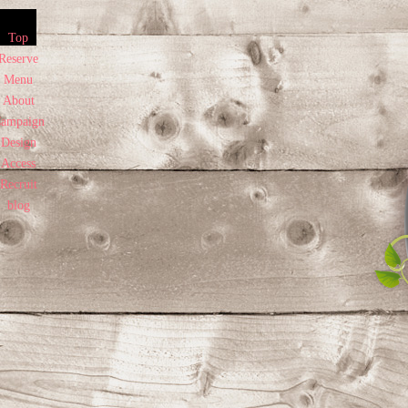
コ
Top
ン
Reserve
Menu
テ
About
ン
ampaign
Design
ツ
Access
Recruit
へ
blog
ス
キ
ッ
プ