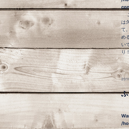
con
こ
は
て
め
い
り
20
ふ
Wa
/ho