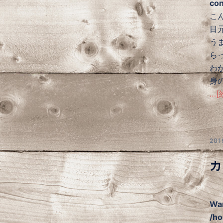
con
こん
目
う
ら
わ
身
…[
20
カ
Wa
/ho