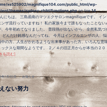
me/xs525902/magnifique104.com/public_html/wp-
tent/themes/sydney-child/functions.php
on line
14
にちは。 三島函南のマツエクサロンmagnifiqueです。 イン
エンザ流行っていますね！ 私の家族今まで誰もなったことない
が、今年初めてなりました。 普段熱が出ないから、全然私気づ
。 どんだけ鈍感なんだってね。 今月はインフルエンザの人、悩
渦中の方、人生がかわるような出来事があった方、いろんな意
トックスな期間なようです。 ２／４の旧正月からが本当の２０
きを読む]
19年1月25日
お知らせ
えない努力
rning
: Attempt to read property "ID" on string in