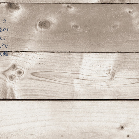
、２
るの
て、
がで
て難