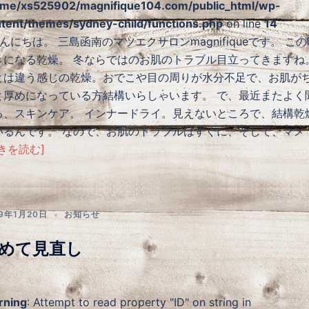
me/xs525902/magnifique104.com/public_html/wp-
tent/themes/sydney-child/functions.php
on line
14
にちは。 三島函南のマツエクサロンmagnifiqueです。 この
きになる乾燥。 冬ならではのお肌のトラブル目立ってきますね
とは違う感じの乾燥。おでこや目の周りが水分不足で、お肌が
と厚めになっている方結構いらしゃいます。 で、最近またよく
る、スキンケア。 インナードライ。見えないところで、結構乾
いるんです。 なので、お肌のトラブルはすぐに、そして、マメ
きを読む]
19年1月20日
お知らせ
めて見直し
rning
: Attempt to read property "ID" on string in