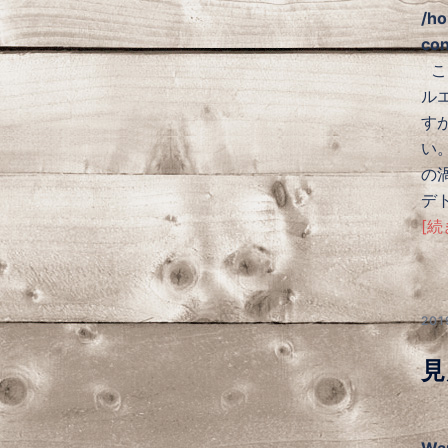
/ho
con
こん
ル
す
い
の
デ
[続
20
見
Wa