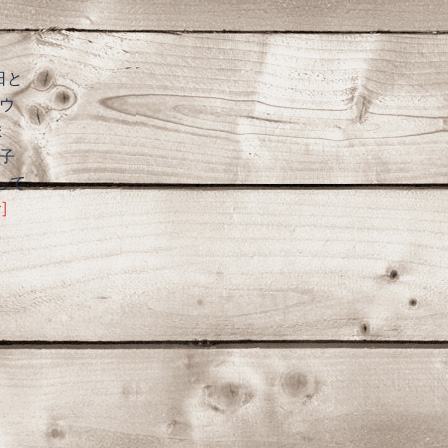
日と
ウ
ま
子
して
]