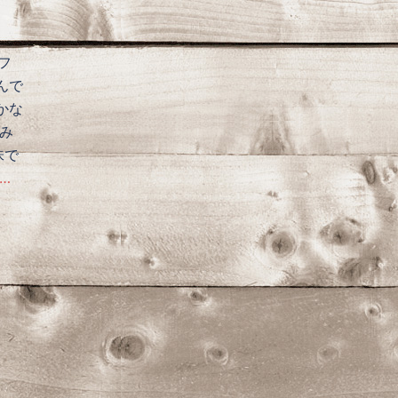
フ
んで
かな
み
味で
…