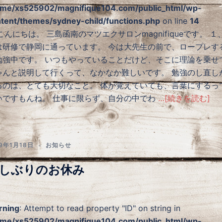
me/xs525902/magnifique104.com/public_html/wp-
tent/themes/sydney-child/functions.php
on line
14
んにちは。 三島函南のマツエクサロンmagnifiqueです。 １
は研修で静岡に通っています。 今は大先生の前で、ロープレす
勉強中です。 いつもやっていることだけど、そこに理論を乗せ
ゃんと説明して行くって、なかなか難しいです。 勉強のし直し
るのは、とても大切なこと。 体が覚えていても、言葉にするっ
いですもんね。 仕事に限らず、自分の中でわ
…[続きを読む]
19年1月18日
お知らせ
しぶりのお休み
rning
: Attempt to read property "ID" on string in
me/xs525902/magnifique104.com/public_html/wp-