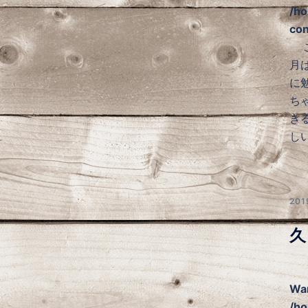
/ho
con
こ
月
に
ち
き
し
20
久
Wa
/ho